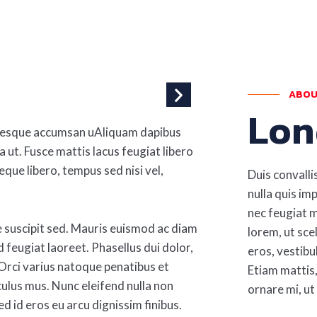
ABOU
Lon
lentesque accumsan uAliquam dapibus
 ut. Fusce mattis lacus feugiat libero
 neque libero, tempus sed nisi vel,
Duis convalli
nulla quis im
nec feugiat m
e suscipit sed. Mauris euismod ac diam
lorem, ut sce
 feugiat laoreet. Phasellus dui dolor,
eros, vestibu
. Orci varius natoque penatibus et
Etiam mattis,
culus mus. Nunc eleifend nulla non
ornare mi, ut
d id eros eu arcu dignissim finibus.