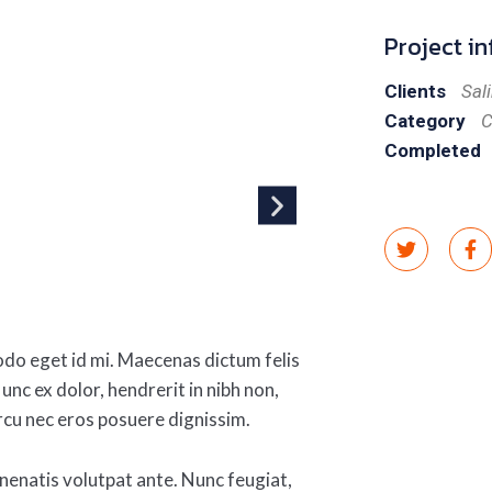
Project in
Clients
Sal
Category
C
Completed
o eget id mi. Maecenas dictum felis
Nunc ex dolor, hendrerit in nibh non,
rcu nec eros posuere dignissim.
nenatis volutpat ante. Nunc feugiat,