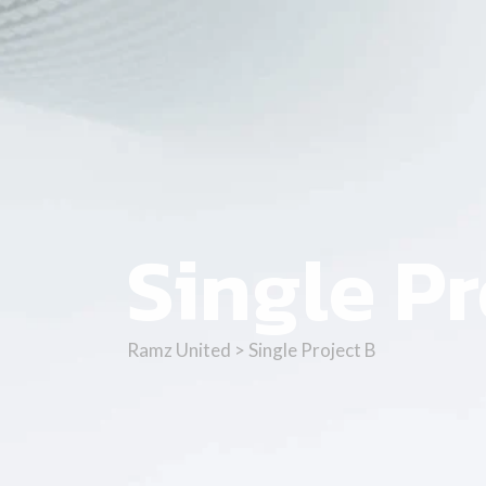
Single Pr
Ramz United
>
Single Project B