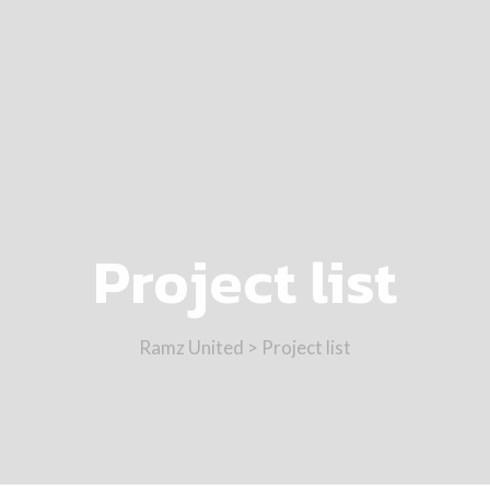
Project list
Ramz United
>
Project list